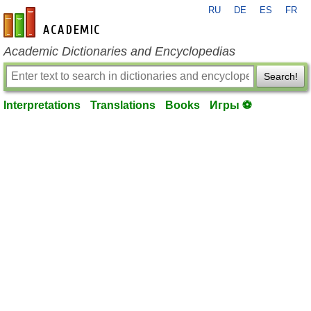
RU
DE
ES
FR
en-academic.com
Academic Dictionaries and Encyclopedias
Search!
Interpretations
Translations
Books
Игры ⚽