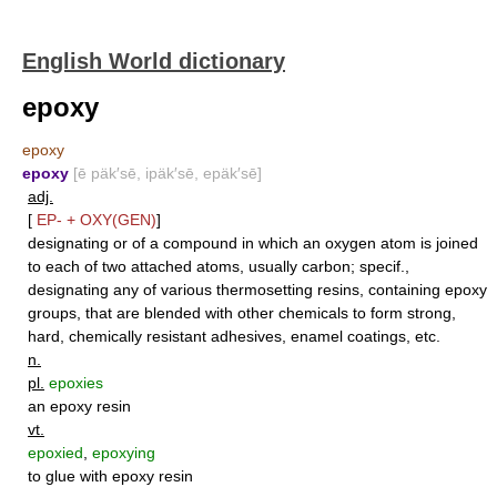
English World dictionary
epoxy
epoxy
epoxy
[ē päk′sē, ipäk′sē, epäk′sē]
adj.
[
EP-
+
OXY(GEN)
]
designating or of a compound in which an oxygen atom is joined
to each of two attached atoms, usually carbon; specif.,
designating any of various thermosetting resins, containing epoxy
groups, that are blended with other chemicals to form strong,
hard, chemically resistant adhesives, enamel coatings, etc.
n.
pl.
epoxies
an epoxy resin
vt.
epoxied
,
epoxying
to glue with epoxy resin