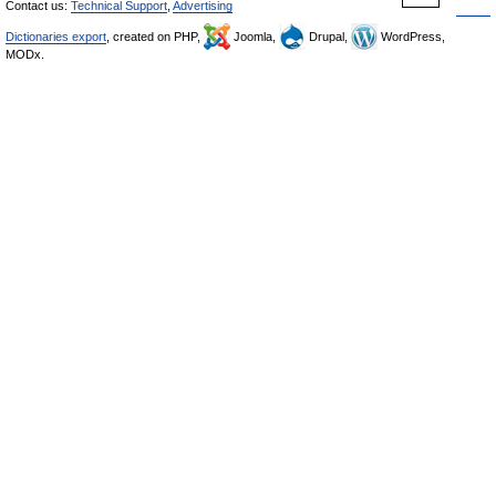
Contact us:
Technical Support
,
Advertising
Dictionaries export
, created on PHP,
Joomla,
Drupal,
WordPress,
MODx.