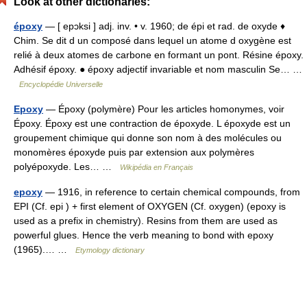
Look at other dictionaries:
époxy
— [ epɔksi ] adj. inv. • v. 1960; de épi et rad. de oxyde ♦
Chim. Se dit d un composé dans lequel un atome d oxygène est
relié à deux atomes de carbone en formant un pont. Résine époxy.
Adhésif époxy. ● époxy adjectif invariable et nom masculin Se… …
Encyclopédie Universelle
Epoxy
— Époxy (polymère) Pour les articles homonymes, voir
Époxy. Époxy est une contraction de époxyde. L époxyde est un
groupement chimique qui donne son nom à des molécules ou
monomères époxyde puis par extension aux polymères
polyépoxyde. Les… …
Wikipédia en Français
epoxy
— 1916, in reference to certain chemical compounds, from
EPI (Cf. epi ) + first element of OXYGEN (Cf. oxygen) (epoxy is
used as a prefix in chemistry). Resins from them are used as
powerful glues. Hence the verb meaning to bond with epoxy
(1965).… …
Etymology dictionary