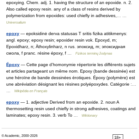
epoxying. Chem. adj. 1. having the structure of an epoxide. n. 2.
Also called epoxy resin. any of a class of resins derived by
polymerization from epoxides: used chiefly in adhesives,… …
Universalium
epoxy
— epoksidinė derva statusas T sritis fizika atitikmenys:
angl. epoxy; epoxy resin; epoxider resin vok. Epoxyd, m;
Epoxidharz, n; Äthoxylinharz, n rus. эпоксид, m; эпоксидная
смола, f pranc. résine époxy, f …
Fizikos terminų žodynas
Époxy
— Cette page d’homonymie répertorie les différents sujets
et articles partageant un même nom. Epoxy (bande dessinée) est
une héroïne de bande dessinées érotiques. Époxy (polymère) est
une abréviation désignant les résines polyépoxydes. Catégorie :…
…
Wikipédia en Français
epoxy
— 1. adjective Derived from an epoxide. 2. noun A
thermosetting resin used chiefly in strong adhesives, coatings and
laminates; epoxy resin. 3. verb To …
Wiktionary
© Academic, 2000-2026
18+