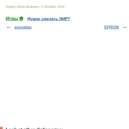
English World dictionary
.
V. Neufeldt
.
2014
.
Игры ⚽
Нужно сделать НИР?
epoxidize
EPROM