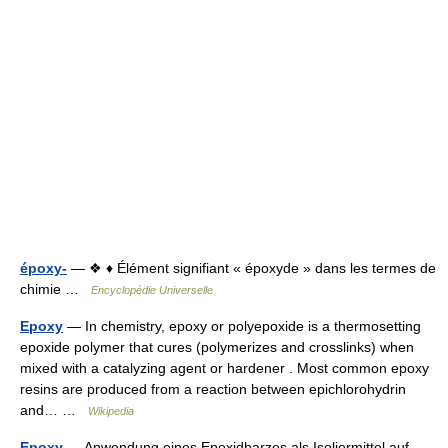
époxy-
— ❖ ♦ Élément signifiant « époxyde » dans les termes de
chimie …
Encyclopédie Universelle
Epoxy
— In chemistry, epoxy or polyepoxide is a thermosetting
epoxide polymer that cures (polymerizes and crosslinks) when
mixed with a catalyzing agent or hardener . Most common epoxy
resins are produced from a reaction between epichlorohydrin
and… …
Wikipedia
Epoxy
— Anwendung eines Epoxidharzes als Isoliermittel auf